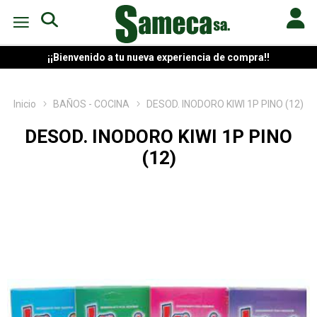
¡¡Bienvenido a tu nueva experiencia de compra!!
Inicio
BAÑOS - COCINA
DESOD. INODORO KIWI 1P PINO (12)
DESOD. INODORO KIWI 1P PINO
(12)