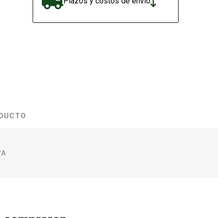
Plazos y costos de envío
ODUCTO
/A