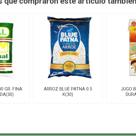
es que compraron este artículo tambié
0 GR. FINA
ARROZ BLUE PATNA 0.5
JUGO B
DA(30)
K(30)
DURA