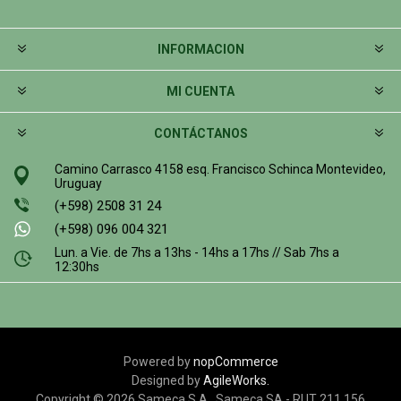
INFORMACION
MI CUENTA
CONTÁCTANOS
Camino Carrasco 4158 esq. Francisco Schinca Montevideo,
Uruguay
(+598) 2508 31 24
(+598) 096 004 321
Lun. a Vie. de 7hs a 13hs - 14hs a 17hs // Sab 7hs a
12:30hs
Powered by
nopCommerce
Designed by
AgileWorks.
Copyright © 2026 Sameca S.A.. Sameca SA - RUT 211 156