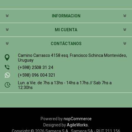
INFORMACION
MI CUENTA
CONTÁCTANOS
Camino Carrasco 4158 esq. Francisco Schinca Montevideo,
Uruguay
(+598) 2508 31 24
(+598) 096 004 321
Lun. a Vie. de 7hs a 13hs - 14hs a 17hs // Sab 7hs a
12:30hs
Powered by
nopCommerce
Designed by
AgileWorks.
Copyright © 2026 Sameca S.A.. Sameca SA - RUT 211 156