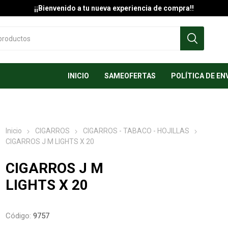
¡¡Bienvenido a tu nueva experiencia de compra!!
INICIO
SAMEOFERTAS
POLÍTICA DE EN
Inicio
CIGARROS
CIGARROS - TABACO - HOJILLAS
CIGARROS J M LIGHTS X 20
CIGARROS J M
LIGHTS X 20
Código:
9757