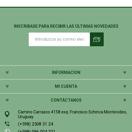
INSCRIBASE PARA RECIBIR LAS ÚLTIMAS NOVEDADES
INFORMACION
MI CUENTA
CONTÁCTANOS
Camino Carrasco 4158 esq. Francisco Schinca Montevideo,
Uruguay
(+598) 2508 31 24
(+598) 096 004 321