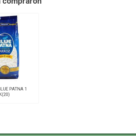
n compraron
LUE PATNA 1
K(20)