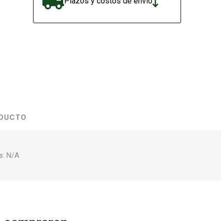
Plazos y costos de envío
ODUCTO
s: N/A