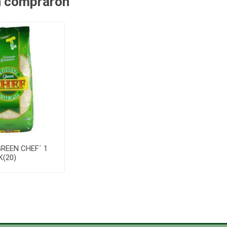
n compraron
REEN CHEF´ 1
K(20)