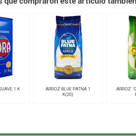
es que compraron este artículo tambié
SUAVE 1 K
ARROZ BLUE PATNA 1
ARROZ ´G
K(20)