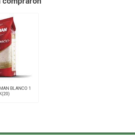
n compraron
MAN BLANCO 1
K(20)