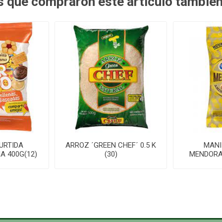
es que compraron este artículo tambié
URTIDA
ARROZ ´GREEN CHEF´ 0.5 K
MANI
A 400G(12)
(30)
MENDORAT