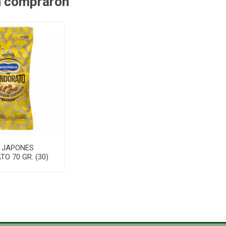
n compraron
 JAPONES
O 70 GR. (30)