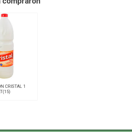
n compraron
N CRISTAL 1
LT(15)