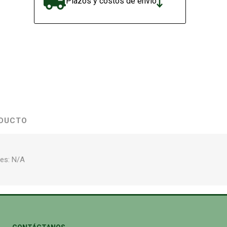
Plazos y costos de envío
ODUCTO
es: N/A