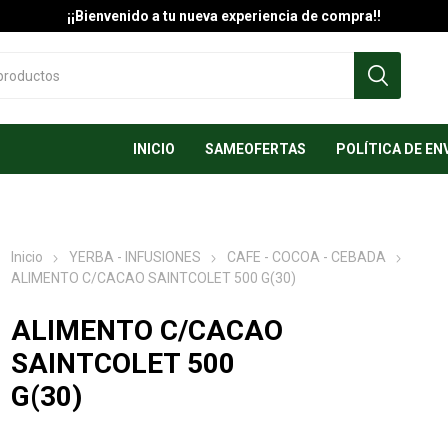
¡¡Bienvenido a tu nueva experiencia de compra!!
INICIO
SAMEOFERTAS
POLÍTICA DE EN
Inicio
YERBA - INFUSIONES
CAFE - COCOA - CEBADA
ALIMENTO C/CACAO SAINTCOLET 500 G(30)
ALIMENTO C/CACAO
SAINTCOLET 500
G(30)