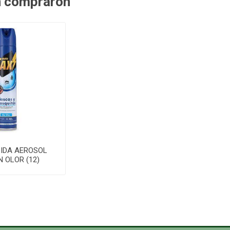
n compraron
CIDA AEROSOL
N OLOR (12)