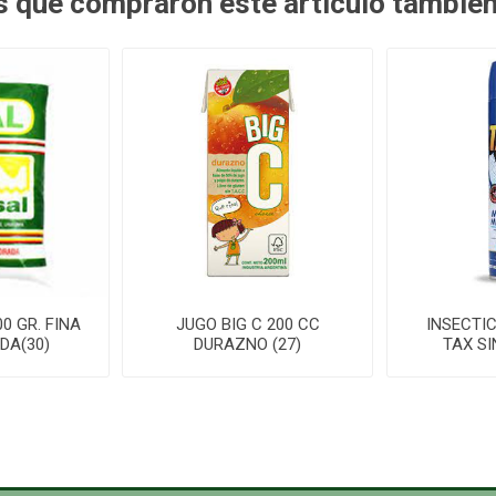
es que compraron este artículo tambié
0 GR. FINA
JUGO BIG C 200 CC
INSECTI
DA(30)
DURAZNO (27)
TAX SI