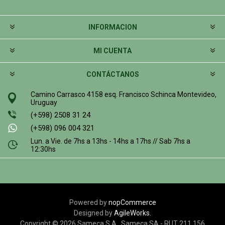
INFORMACION
MI CUENTA
CONTÁCTANOS
Camino Carrasco 4158 esq. Francisco Schinca Montevideo,
Uruguay
(+598) 2508 31 24
(+598) 096 004 321
Lun. a Vie. de 7hs a 13hs - 14hs a 17hs // Sab 7hs a
12:30hs
Powered by
nopCommerce
Designed by
AgileWorks.
Copyright © 2026 Sameca S.A.. Sameca SA - RUT 211 156