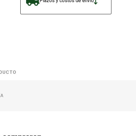
Plazos y costos de envío
ODUCTO
/A