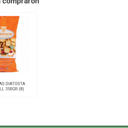
n compraron
AS DIATOSTA
LL 350GR (8)