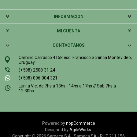
INFORMACION
MI CUENTA
CONTÁCTANOS
Camino Carrasco 4158 esq. Francisco Schinca Montevideo,
Uruguay
(+598) 2508 31 24
(+598) 096 004 321
Lun. a Vie. de 7hs a 13hs - 14hs a 17hs // Sab 7hs a
12:30hs
Powered by
nopCommerce
Designed by
AgileWorks.
Copyright © 2026 Sameca S.A.. Sameca SA - RUT 211 156