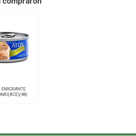
n compraron
L EMIGRANTE
OMO(ACE)(48)