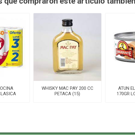
es que compraron este artículo tambié
COCINA
WHISKY MAC PAY 200 CC
ATUN E
CLASICA
PETACA (15)
170GR L
0)