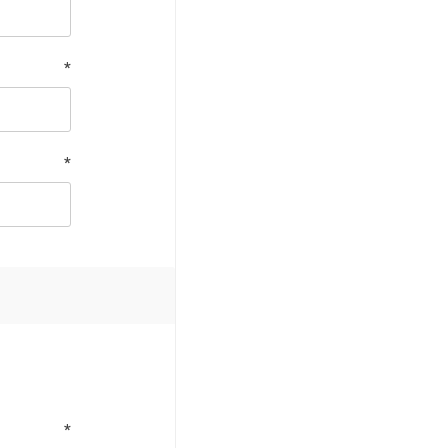
*
*
*