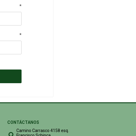
*
*
CONTÁCTANOS
Camino Carrasco 4158 esq.
Francisco Schinca