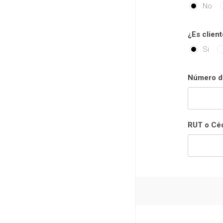
No
¿Es client
Si
Número de
RUT o Céd