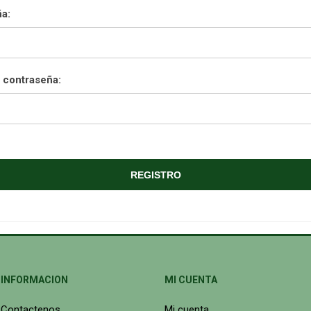
a:
 contraseña:
INFORMACION
MI CUENTA
Contactenos
Mi cuenta