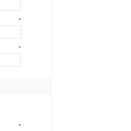
*
*
*