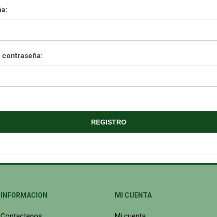
a:
 contraseña:
INFORMACION
MI CUENTA
Contactenos
Mi cuenta