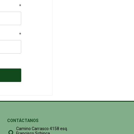
*
*
CONTÁCTANOS
Camino Carrasco 4158 esq.
Francisco Schinca