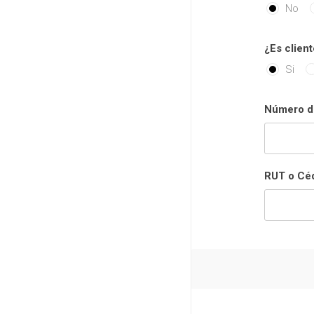
No
¿Es client
Si
Número de
RUT o Céd