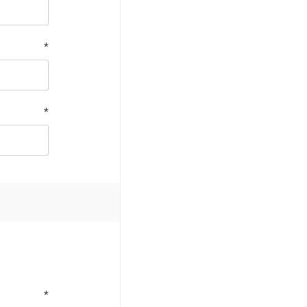
*
*
*