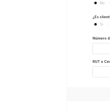
No
¿Es client
Si
Número de
RUT o Céd