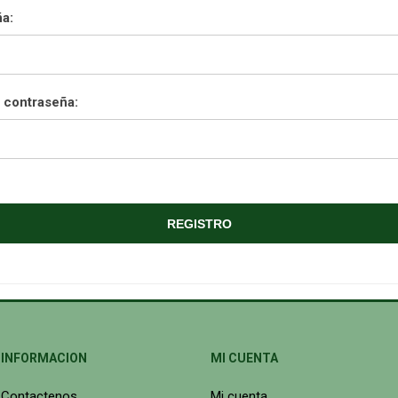
a:
 contraseña:
INFORMACION
MI CUENTA
Contactenos
Mi cuenta