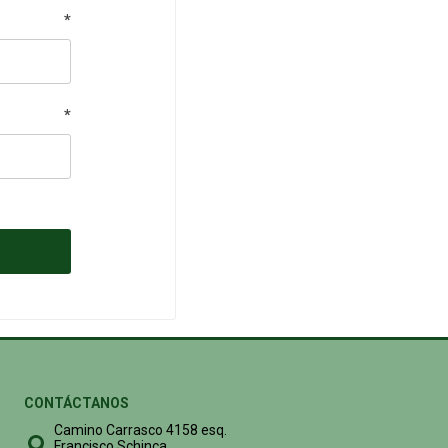
*
*
CONTÁCTANOS
Camino Carrasco 4158 esq.
Francisco Schinca