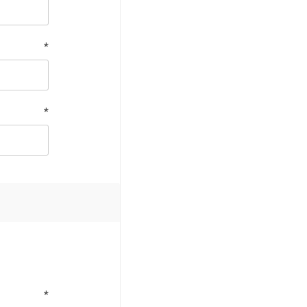
*
*
*