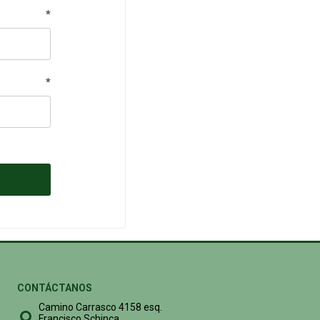
*
*
CONTÁCTANOS
Camino Carrasco 4158 esq.
Francisco Schinca