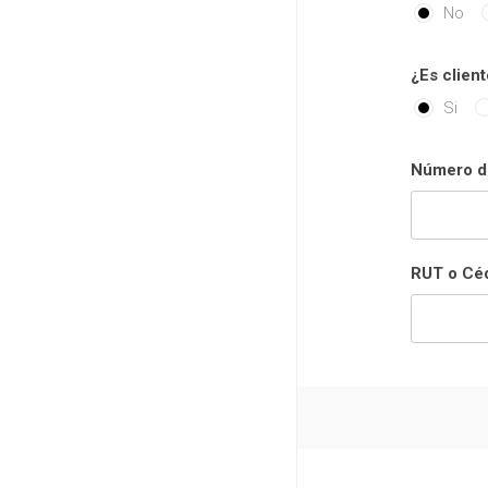
No
¿Es client
Si
Número de
RUT o Céd