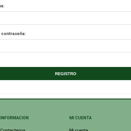
a:
 contraseña:
INFORMACION
MI CUENTA
Contactenos
Mi cuenta