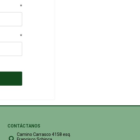
*
*
CONTÁCTANOS
Camino Carrasco 4158 esq.
Francisco Schinca