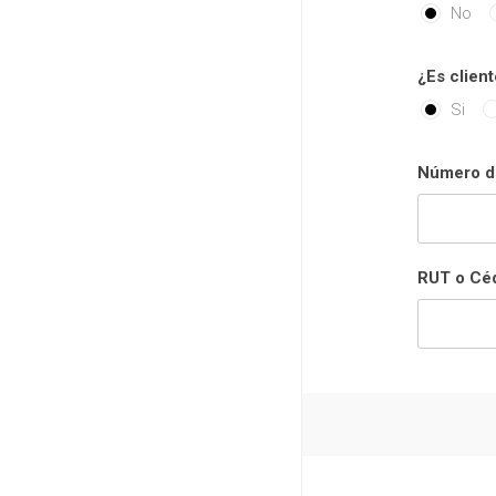
No
¿Es client
Si
Número de
RUT o Céd