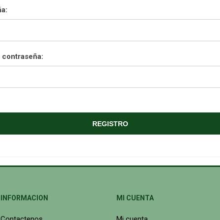
a:
 contraseña:
INFORMACION
MI CUENTA
Contactenos
Mi cuenta