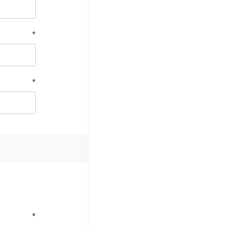
*
*
*