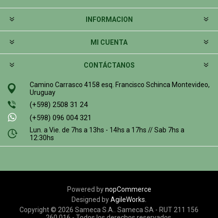
INFORMACION
MI CUENTA
CONTÁCTANOS
Camino Carrasco 4158 esq. Francisco Schinca Montevideo,
Uruguay
(+598) 2508 31 24
(+598) 096 004 321
Lun. a Vie. de 7hs a 13hs - 14hs a 17hs // Sab 7hs a
12:30hs
Powered by
nopCommerce
Designed by
AgileWorks.
Copyright © 2026 Sameca S.A.. Sameca SA - RUT 211 156
260 016 - Todos los derechos reservados.