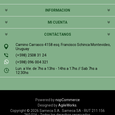
INFORMACION
MI CUENTA
CONTÁCTANOS
Camino Carrasco 4158 esq. Francisco Schinca Montevideo,
Uruguay
(+598) 2508 31 24
(+598) 096 004 321
Lun. a Vie. de 7hs a 13hs - 14hs a 17hs // Sab 7hs a
12:30hs
Powered by
nopCommerce
Designed by
AgileWorks.
Copyright © 2026 Sameca S.A.. Sameca SA - RUT 211 156
260 016 - Todos los derechos reservados.