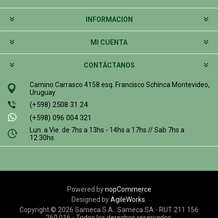
INFORMACION
MI CUENTA
CONTÁCTANOS
Camino Carrasco 4158 esq. Francisco Schinca Montevideo,
Uruguay
(+598) 2508 31 24
(+598) 096 004 321
Lun. a Vie. de 7hs a 13hs - 14hs a 17hs // Sab 7hs a
12:30hs
Powered by
nopCommerce
Designed by
AgileWorks.
Copyright © 2026 Sameca S.A.. Sameca SA - RUT 211 156
260 016 - Todos los derechos reservados.