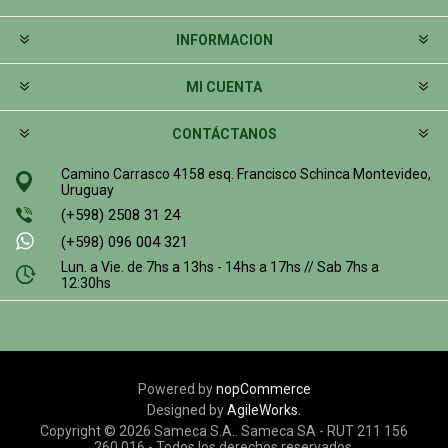
INFORMACION
MI CUENTA
CONTÁCTANOS
Camino Carrasco 4158 esq. Francisco Schinca Montevideo,
Uruguay
(+598) 2508 31 24
(+598) 096 004 321
Lun. a Vie. de 7hs a 13hs - 14hs a 17hs // Sab 7hs a
12:30hs
Powered by
nopCommerce
Designed by
AgileWorks.
Copyright © 2026 Sameca S.A.. Sameca SA - RUT 211 156
260 016 - Todos los derechos reservados.